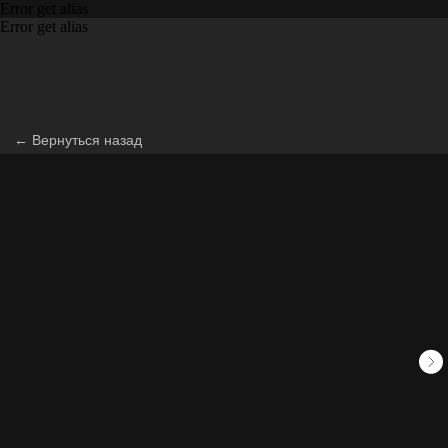
Error get alias
Error get alias
← Вернуться назад