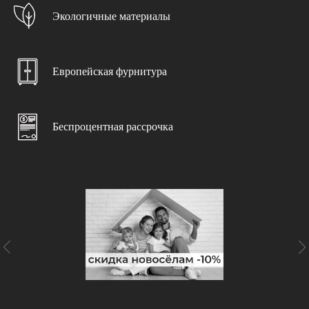
>>>
Экологичные материалы
Выезд замерщика
При заключении договора
Европейская фурнитура
Дизайн-проект
С учетом ваших пожеланий
Беспроцентная рассрочка
Доставка и подъем
Бережно и в срок
Консультация специалиста
С учетом особенностей помещения
Чистота и порядок
Гарантируем чистоту