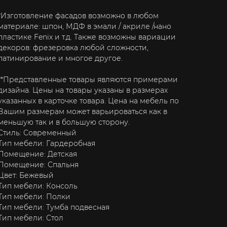
*Изготовление фасадов возможно в любом
материале: шпон, МДФ в эмали / акриле /нано
пластике Fenix и т.д. Также возможны вариации
декоров: фрезеровка любой сложности,
патинирование и многое другое.
**Представленные товары являются примерами
дизайна. Цены на товары указаны в размерах
указанных в карточке товара. Цена на мебель по
Вашим размерам может варьироваться как в
меньшую так и в большую сторону.
Стиль: Современный
Тип мебели: Гардеробная
Помещение: Детская
Помещение: Спальня
Цвет: Бежевый
Тип мебели: Консоль
Тип мебели: Полки
Тип мебели: Тумба подвесная
Тип мебели: Стол