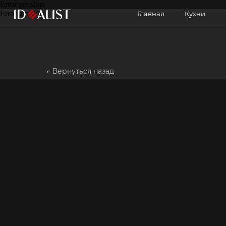
Error get alias
Главная
Кухни
Мебель
Error get alias
← Вернуться назад