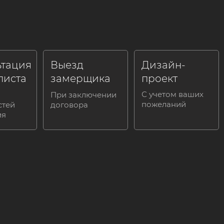
ьтация
Выезд
Дизайн-
листа
замерщика
проект
С учетом ваших
При заключении
пожеланий
стей
договора
ия