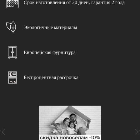
Срок изготовления от 20 дней, гарантия 2 года
Бесплатно в каждом проекте
>>>
Экологичные материалы
Выезд замерщика
При заключении договора
Европейская фурнитура
Дизайн-проект
С учетом ваших пожеланий
Беспроцентная рассрочка
Доставка и подъем
Бережно и в срок
Консультация специалиста
С учетом особенностей помещения
Чистота и порядок