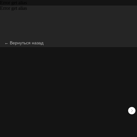
Error get alias
Error get alias
← Вернуться назад