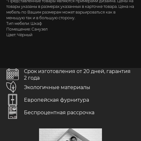
*Представленные товары являются примерами дизайна. Цены на
товары указаны в размерах указанных в карточке товара. Цена на
мебель по Вашим размерам может варьироваться как в
меньшую так и в большую сторону.
Тип мебели: Шкаф
Помещение: Санузел
Цвет: Чёрный
Бесплатно в каждом проекте
Срок изготовления от 20 дней, гарантия
>>>
2 года
Экологичные материалы
Выезд замерщика
При заключении договора
Европейская фурнитура
Беспроцентная рассрочка
Дизайн-проект
С учетом ваших пожеланий
Доставка и подъем