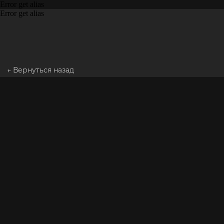
Error get alias
Error get alias
← Вернуться назад