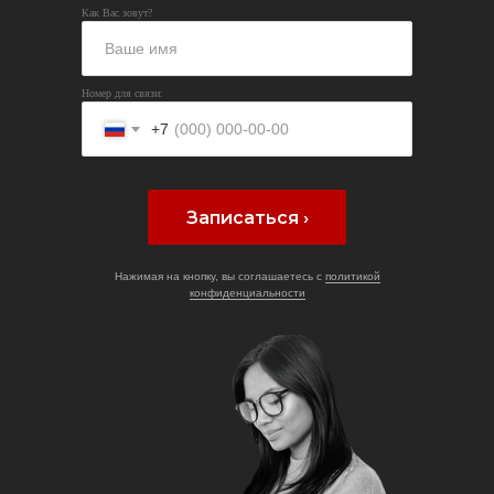
Как Вас зовут?
Номер для связи:
+7
Записаться ›
Нажимая на кнопку, вы соглашаетесь с
политикой
конфиденциальности