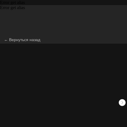
Error get alias
Error get alias
← Вернуться назад