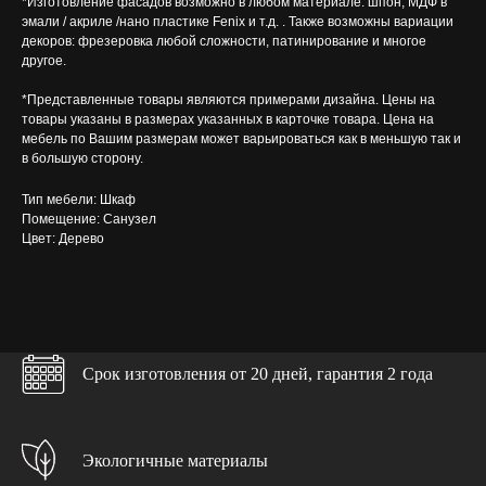
*Изготовление фасадов возможно в любом материале: шпон, МДФ в
эмали / акриле /нано пластике Fenix и т.д. . Также возможны вариации
декоров: фрезеровка любой сложности, патинирование и многое
другое.
*Представленные товары являются примерами дизайна. Цены на
товары указаны в размерах указанных в карточке товара. Цена на
мебель по Вашим размерам может варьироваться как в меньшую так и
в большую сторону.
Тип мебели: Шкаф
Помещение: Санузел
Цвет: Дерево
Срок изготовления от 20 дней, гарантия 2 года
Бесплатно в каждом проекте
Экологичные материалы
>>>