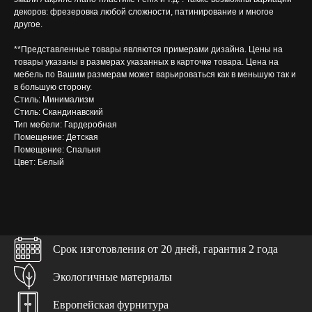
декоров: фрезеровка любой сложности, патинирование и многое
другое.
**Представленные товары являются примерами дизайна. Цены на
товары указаны в размерах указанных в карточке товара. Цена на
мебель по Вашим размерам может варьироваться как в меньшую так и
в большую сторону.
Стиль: Минимализм
Стиль: Скандинавский
Тип мебели: Гардеробная
Помещение: Детская
Помещение: Спальня
Цвет: Белый
Бесплатно в каждом проекте
>>>
Срок изготовления от 20 дней, гарантия 2 года
Выезд замерщика
Экологичные материалы
При заключении договора
Европейская фурнитура