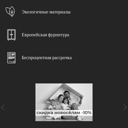
Бесплатно в каждом проекте
>>>
Экологичные материалы
Выезд замерщика
При заключении договора
Европейская фурнитура
Дизайн-проект
С учетом ваших пожеланий
Беспроцентная рассрочка
Доставка и подъем
Бережно и в срок
Консультация специалиста
С учетом особенностей помещения
Чистота и порядок
Гарантируем чистоту