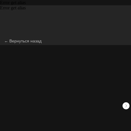
Error get alias
Error get alias
← Вернуться назад