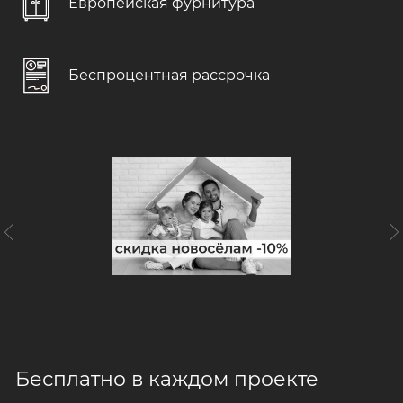
Европейская фурнитура
При заключении договора
Дизайн-проект
Беспроцентная рассрочка
С учетом ваших пожеланий
Доставка и подъем
Бережно и в срок
Консультация специалиста
С учетом особенностей помещения
Чистота и порядок
Гарантируем чистоту