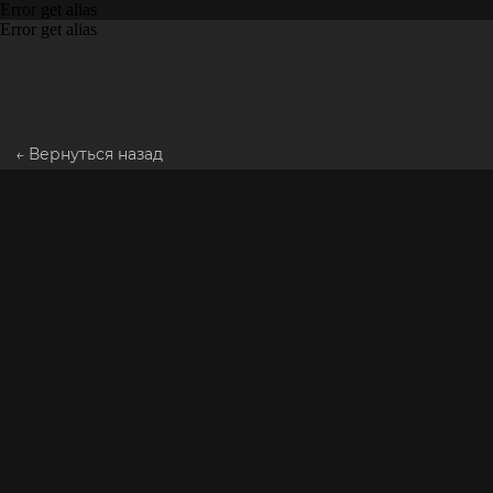
Error get alias
Error get alias
← Вернуться назад