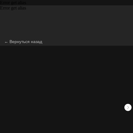
Error get alias
Error get alias
← Вернуться назад