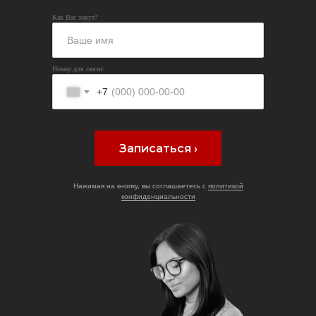
Как Вас зовут?
Номер для связи:
+7
Записаться ›
Нажимая на кнопку, вы соглашаетесь с
политикой
конфиденциальности