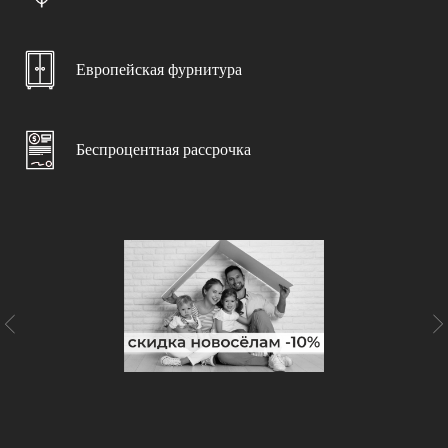
Выезд замерщика
При заключении договора
Европейская фурнитура
Дизайн-проект
С учетом ваших пожеланий
Беспроцентная рассрочка
Доставка и подъем
Бережно и в срок
Консультация специалиста
С учетом особенностей помещения
Чистота и порядок
Гарантируем чистоту