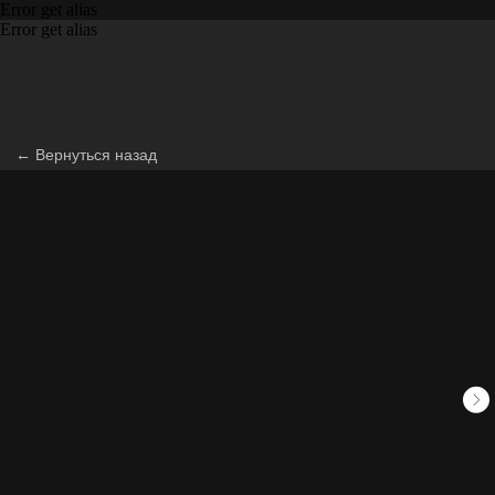
Error get alias
Error get alias
← Вернуться назад