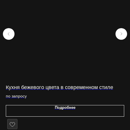
Кухня бежевого цвета в современном стиле
Ку
Бесплатно в каждом проекте
по запросу
по
>>>
Подробнее
Выезд замерщика
При заключении договора