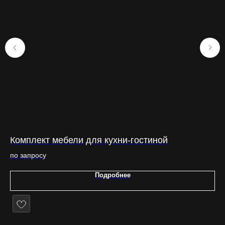
Комплект мебели для кухни-гостиной
Ку
по запросу
по
Подробнее
Бесплатно в каждом проекте
>>>