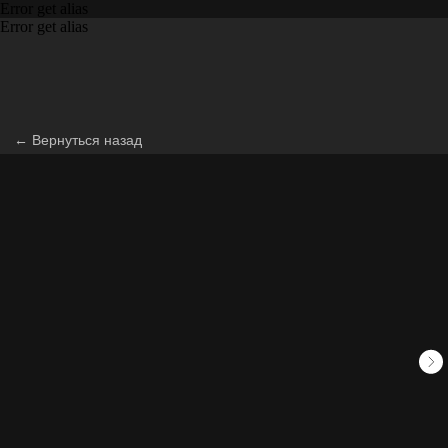
Error get alias
Error get alias
← Вернуться назад