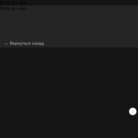
Error get alias
Error get alias
← Вернуться назад