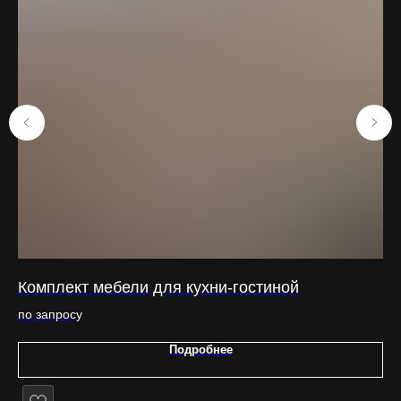
Комплект мебели для кухни-гостиной
Ку
Бесплатно в каждом проекте
по запросу
по
>>>
Подробнее
Выезд замерщика
При заключении договора