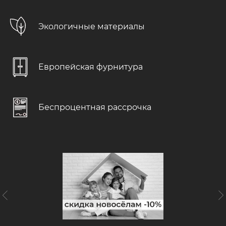
Бесплатно в каждом проекте
>>>
Экологичные материалы
Выезд замерщика
При заключении договора
Европейская фурнитура
Дизайн-проект
С учетом ваших пожеланий
Беспроцентная рассрочка
Доставка и подъем
Бережно и в срок
Консультация специалиста
С учетом особенностей помещения
Чистота и порядок
Гарантируем чистоту