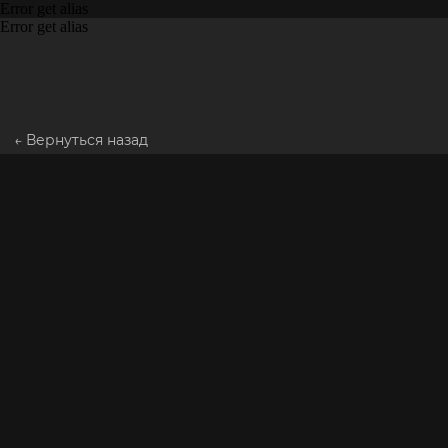
Error get alias
Error get alias
← Вернуться назад