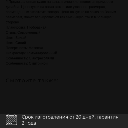
**Представленная кухня на заказ в экостиле, является примером
дизайна. Цена кухни на заказ в экостиле указана в размерах,
размещенных в карточке товара. Цена на кухню на заказ по Вашим
размерам, может варьироваться как в меньшую, так и в большую
сторону.
Планировка: П-образная
Стиль: Современный
Цвет: Белый
Цвет: Синий
Поверхность: Матовая
Тип фасада: Комбинированный
Особенность: С антресолями
Особенность: С витриной
Смотрите также:
Срок изготовления от 20 дней, гарантия
2 года