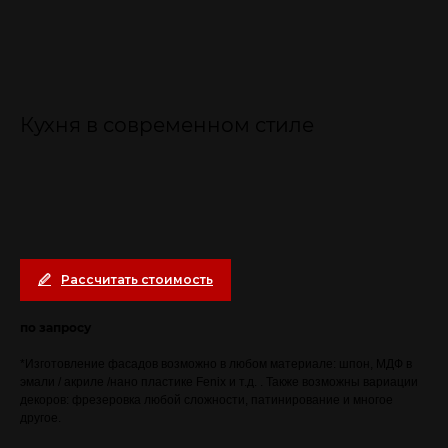
Кухня в современном стиле
Консультация с дизайнером
Рассчитать стоимость
по запросу
*Изготовление фасадов возможно в любом материале: шпон, МДФ в
эмали / акриле /нано пластике Fenix и т.д. . Также возможны вариации
декоров: фрезеровка любой сложности, патинирование и многое
другое.